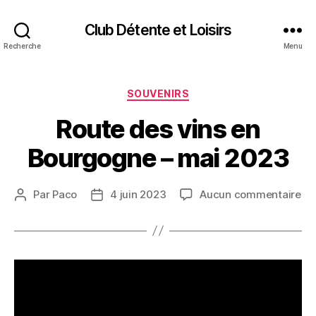
Club Détente et Loisirs
Recherche
Menu
Catégories
SOUVENIRS
Route des vins en
Bourgogne – mai 2023
su
Par
Paco
4 juin 2023
Aucun commentaire
Auteur
Date
Ro
de
de
de
l’article
l’article
vin
en
Bo
–
ma