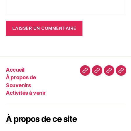
Accueil
Accueil
À
Souvenir
Acti
À propos de
propos
à
Souvenirs
de
veni
Activités à venir
À propos de ce site