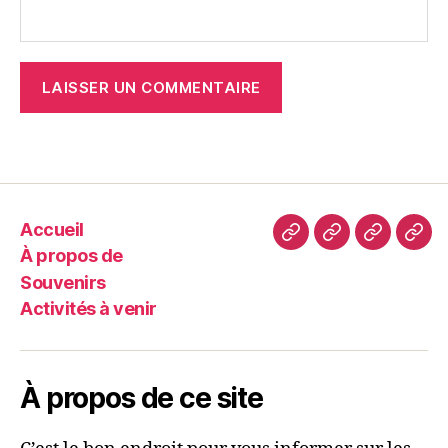
Accueil
Accueil
À
Souvenir
Acti
À propos de
propos
à
Souvenirs
de
veni
Activités à venir
À propos de ce site