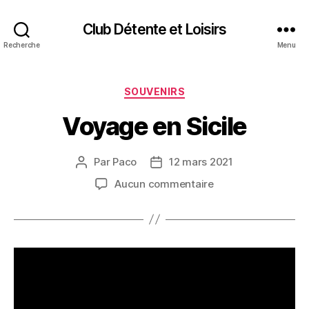
Club Détente et Loisirs
Recherche
Menu
Catégories
SOUVENIRS
Voyage en Sicile
Par
Paco
12 mars 2021
Auteur
Date
de
de
sur
Aucun commentaire
l’article
l’article
Voyage
en
Sicile