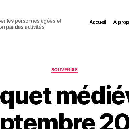
uper les personnes âgées et
Accueil
À pro
ion par des activités
Catégories
SOUVENIRS
quet médiév
ptembre 2