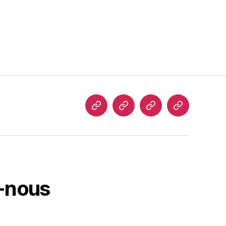
Accueil
À
Souvenirs
Activités
propos
à
de
venir
-nous