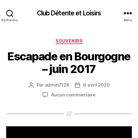
Club Détente et Loisirs
Recherche
Menu
Catégories
SOUVENIRS
Escapade en Bourgogne
– juin 2017
Par
admin7128
6 avril 2020
Auteur
Date
de
de
sur
Aucun commentaire
l’article
l’article
Escapade
en
Bourgogne
–
juin
2017