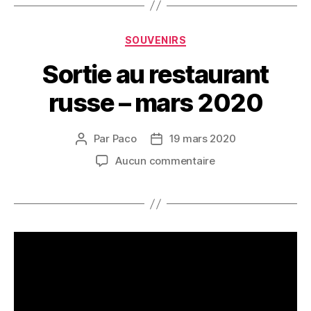
Catégories
SOUVENIRS
Sortie au restaurant
russe – mars 2020
Par
Paco
19 mars 2020
Auteur
Date
de
de
sur
Aucun commentaire
l’article
l’article
Sortie
au
restaurant
russe
–
mars
2020