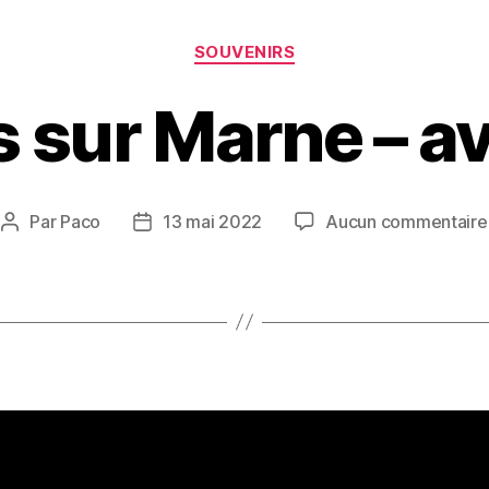
Catégories
SOUVENIRS
sur Marne – av
Par
Paco
13 mai 2022
Aucun commentaire
Auteur
Date
de
de
l’article
l’article