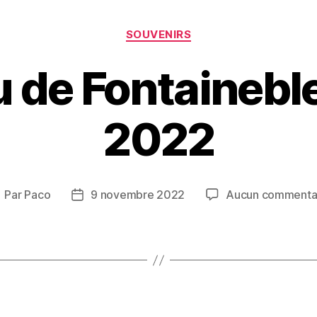
Catégories
SOUVENIRS
 de Fontainebl
2022
Par
Paco
9 novembre 2022
Aucun commenta
uteur
Date
e
de
article
l’article