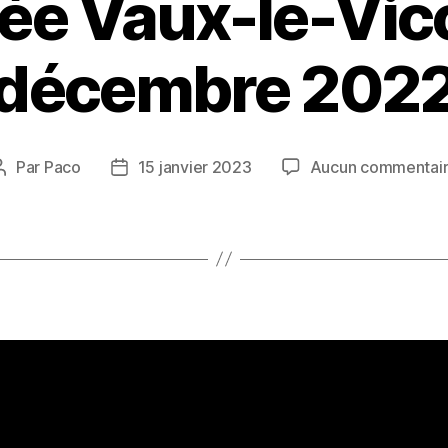
ée Vaux-le-Vic
décembre 202
Par
Paco
15 janvier 2023
Aucun commentai
Auteur
Date
de
de
l’article
l’article