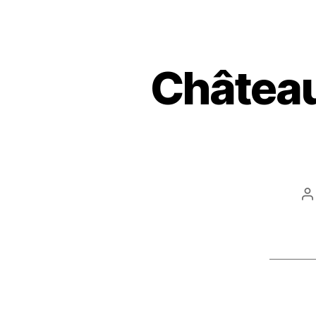
Château
A
d
l’